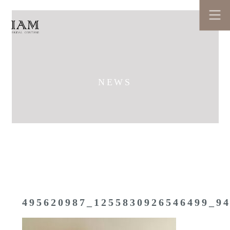
NEWS
495620987_1255830926546499_9