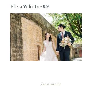
ElsaWhite-09
view more