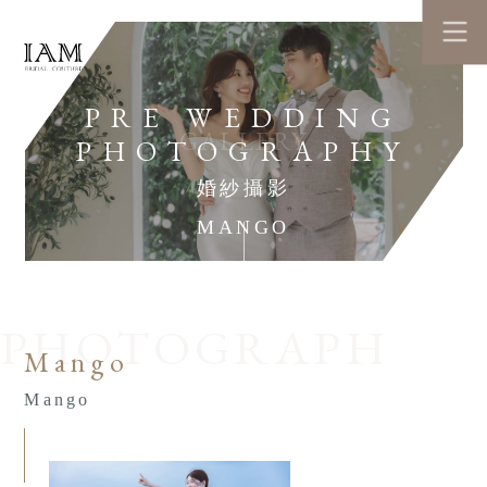
PRE WEDDING
GALLERY
PHOTOGRAPHY
婚紗攝影
MANGO
PHOTOGRAPH
Mango
Mango