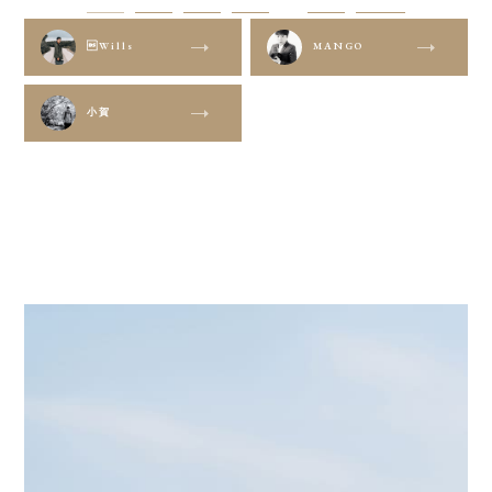
Wills
MANGO
小賀