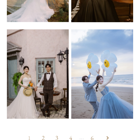
1
2
3
4
6
...