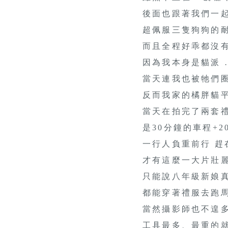
後面也跟著我們一起
超佩服三隻狗狗的耐
而且全程好乖都沒有
因為我本身是貓派 
當天連我也被牠們圈
反而我家的橘胖貓平
當天在拍完了兩套
是30分鐘的車程+
一行人負重前行 趕
才有這麼一大片壯麗
只能說八年級新娘
都能穿著禮服去跑馬
當然攝影師也不遑
工具最多、最重的