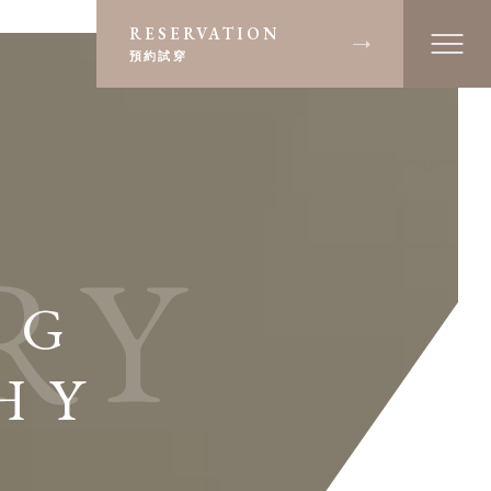
RESERVATION
預約試穿
RY
NG
HY