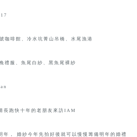
17
9號咖啡館、冷水坑菁山吊橋、水尾漁港
裙晚禮服、魚尾白紗、黑魚尾裸紗
an
情長跑快十年的老朋友來訪IAM
明年， 婚紗今年先拍好後就可以慢慢籌備明年的婚禮