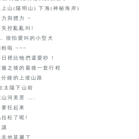
上山(陽明山) 下海(神秘海岸)
力與體力 ~
失控亂亂叫!
… 很怕愛叫的小型犬
粉啦 ~~~
日裡比牠們還愛吵 !
禮服之後的最後一套行程
20分鐘的上坡山路
在太陽下山前
山河美景 ….
真要狂起來
拉松了呢!
多讓
就非他莫屬了