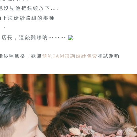
也沒見他把鏡頭放下….
山下海婚紗路線的那種
 ~
定店長，這錢難賺吶⋯⋯⋯
婚紗照風格，歡迎
預約IAM諮詢婚紗包套
和試穿喲