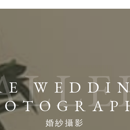
ALLE
RE WEDDI
HOTOGRAP
婚紗攝影