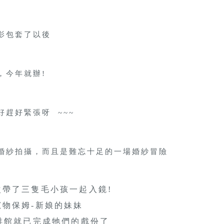
影包套了以後
，今年就辦!
趕好緊張呀 ~~~
婚紗拍攝，而且是難忘十足的一場婚紗冒險
次帶了三隻毛小孩一起入鏡!
物保姆-新娘的妹妹
啡館就已完成牠們的戲份了