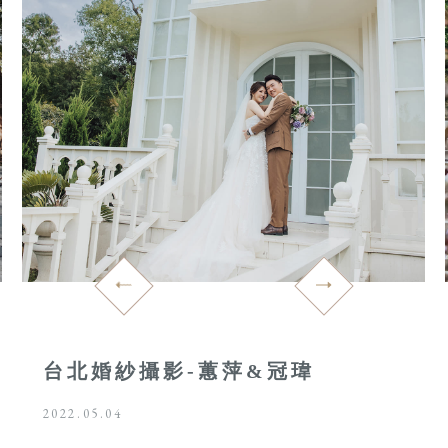
台北婚紗攝影-蕙萍&冠瑋
2022.05.04