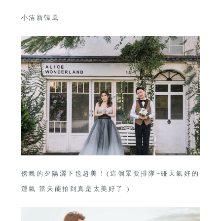
小清新韓風
傍晚的夕陽灑下也超美 ! (這個景要排隊+碰天氣好的
運氣 當天能拍到真是太美好了 )