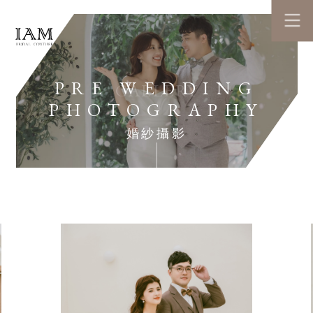
PRE WEDDING
GALLERY
PHOTOGRAPHY
婚紗攝影