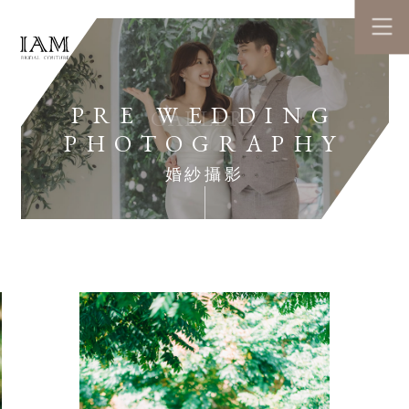
PRE WEDDING
GALLERY
PHOTOGRAPHY
婚紗攝影