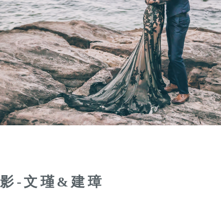
影-文瑾&建璋