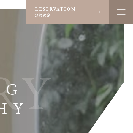
RESERVATION
預約試穿
RY
NG
HY