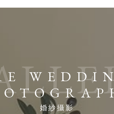
ALLE
RE WEDDI
HOTOGRAP
婚紗攝影