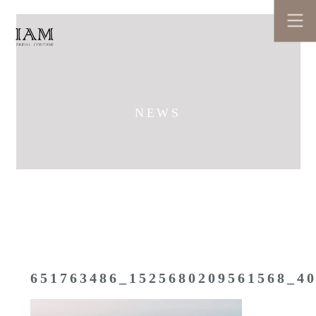
NEWS
651763486_1525680209561568_4